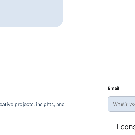
a
Email
ative projects, insights, and
I con