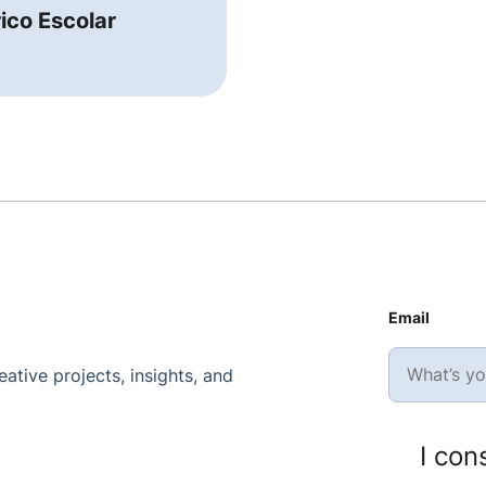
ico Escolar
Email
ative projects, insights, and
I con